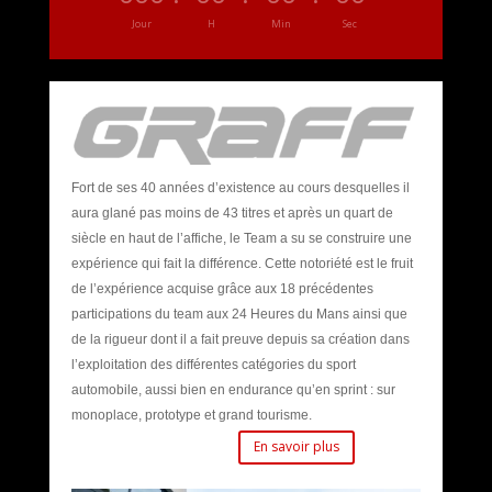
Jour
H
Min
Sec
Fort de ses 40 années d’existence au cours desquelles il
aura glané pas moins de 43 titres et après un quart de
siècle en haut de l’affiche, le Team a su se construire une
expérience qui fait la différence. Cette notoriété est le fruit
de l’expérience acquise grâce aux 18 précédentes
participations du team aux 24 Heures du Mans ainsi que
de la rigueur dont il a fait preuve depuis sa création dans
l’exploitation des différentes catégories du sport
automobile, aussi bien en endurance qu’en sprint : sur
monoplace, prototype et grand tourisme.
En savoir plus