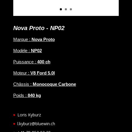
Nova Proto - NP02
Marque :
Nova Proto
Modèle :
NP02
Puissance :
400 ch
Moteur :
V8 Ford 5.0l
Châssis :
Monocoque Carbone
Poids :
840 kg
Loris Kyburz
l.kyburz@bluewin.ch