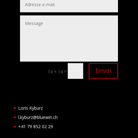
Alternative:
Envoi
=
14 + 14
Loris Kyburz
l.kyburz@bluewin.ch
+41 79 852 02 29